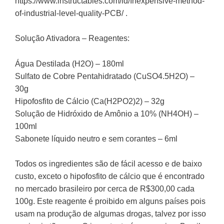
https://www.instructables.com/id/Inexpensive-method-
of-industrial-level-quality-PCB/ .
Solução Ativadora – Reagentes:
Água Destilada (H2O) – 180ml
Sulfato de Cobre Pentahidratado (CuSO4.5H2O) –
30g
Hipofosfito de Cálcio (Ca(H2PO2)2) – 32g
Solução de Hidróxido de Amônio a 10% (NH4OH) –
100ml
Sabonete líquido neutro e sem corantes – 6ml
Todos os ingredientes são de fácil acesso e de baixo
custo, exceto o hipofosfito de cálcio que é encontrado
no mercado brasileiro por cerca de R$300,00 cada
100g. Este reagente é proibido em alguns países pois
usam na produção de algumas drogas, talvez por isso