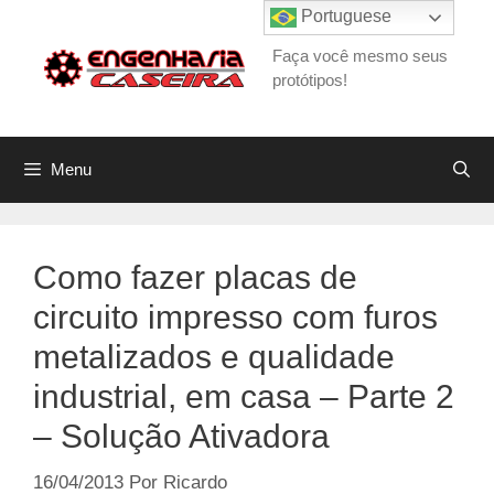
Pular
Portuguese
para
Faça você mesmo seus
o
protótipos!
conteúdo
Menu
Como fazer placas de
circuito impresso com furos
metalizados e qualidade
industrial, em casa – Parte 2
– Solução Ativadora
16/04/2013
Por
Ricardo